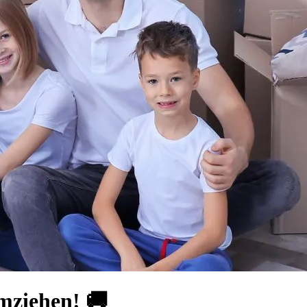
umziehen! 🚚