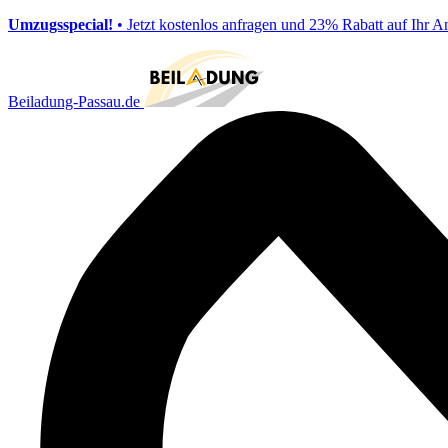
Umzugsspecial!
• Jetzt kostenlos anfragen und 23% Rabatt auf Ihr A
Beiladung-Passau.de