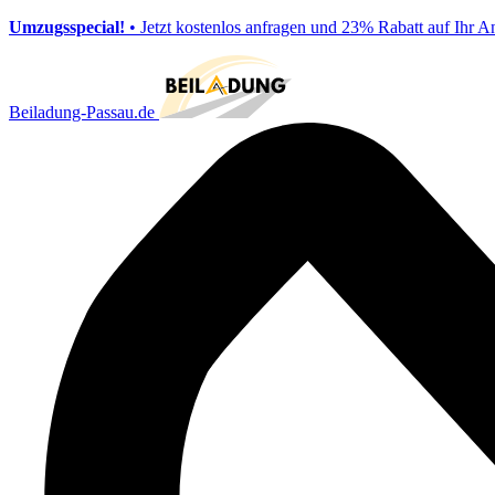
Umzugsspecial!
• Jetzt kostenlos anfragen und 23% Rabatt auf Ihr A
Beiladung-Passau.de