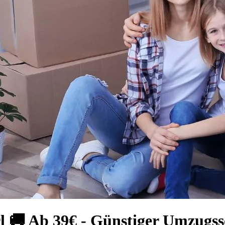
 🚚 Ab 39€ - Günstiger Umzugss