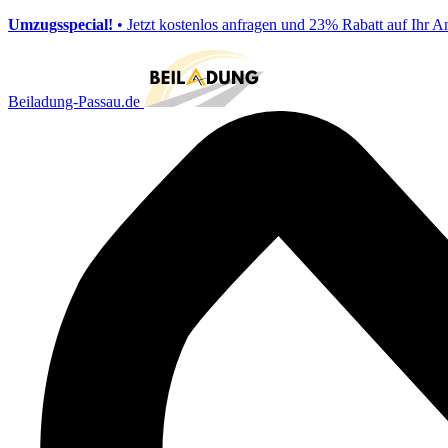
Umzugsspecial!
• Jetzt kostenlos anfragen und 23% Rabatt auf Ihr A
Beiladung-Passau.de