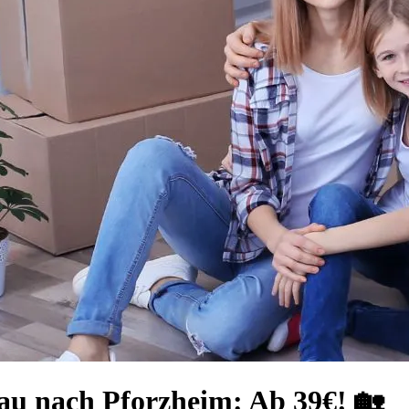
au nach Pforzheim: Ab 39€! 🏡