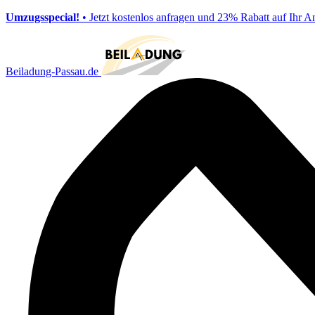
Umzugsspecial!
• Jetzt kostenlos anfragen und 23% Rabatt auf Ihr A
Beiladung-Passau.de